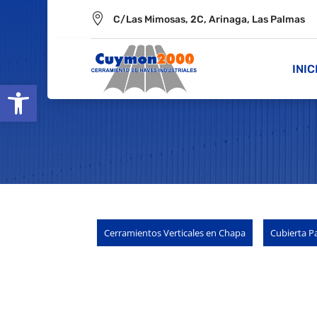

C/Las Mimosas, 2C, Arinaga, Las Palmas
INIC
Abrir barra de herramientas
Cerramientos Verticales en Chapa
Cubierta P