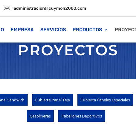

administracion@cuymon2000.com
IO
EMPRESA
SERVICIOS
PRODUCTOS
PROYEC
PROYECTOS
anel Sandwich
Cubierta Panel Teja
Cubierta Paneles Especiales
Gasolineras
Pabellones Deportivos